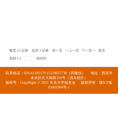
每页
15
记录
总共
3
记录
第一页
<<上一页
下一页>>
尾页
页码
1
/
1
跳转到
联系电话：029-61105179 15529657738（同微信） 地址：西安市
未央区长大南路356号（渭水校区）
版权号：CopyRight © 2021 长安大学校友会 版权所有：陕ICP备
05001904号-1